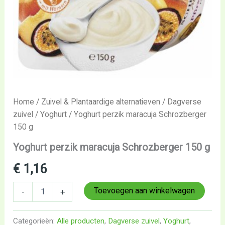
Home
/
Zuivel & Plantaardige alternatieven
/
Dagverse
zuivel
/
Yoghurt
/ Yoghurt perzik maracuja Schrozberger
150 g
Yoghurt perzik maracuja Schrozberger 150 g
€
1,16
Toevoegen aan winkelwagen
-
+
Categorieën:
Alle producten
,
Dagverse zuivel
,
Yoghurt
,