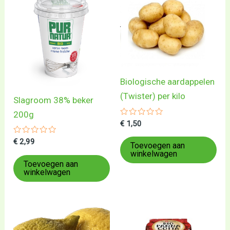
Biologische aardappelen
(Twister) per kilo
Slagroom 38% beker
200g
Gewaardeerd
€
1,50
0
uit
Gewaardeerd
€
2,99
5
Toevoegen aan
0
winkelwagen
uit
5
Toevoegen aan
winkelwagen