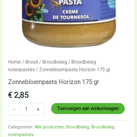
Home
/
Brood
/
Broodbeleg
/
Broodbeleg
notenpasta's
/ Zonnebloempasta Horizon 175 gr
Zonnebloempasta Horizon 175 gr
€
2,85
Toevoegen aan winkelwagen
-
+
Categorieën:
Alle producten
,
Broodbeleg
,
Broodbeleg
notenpasta's