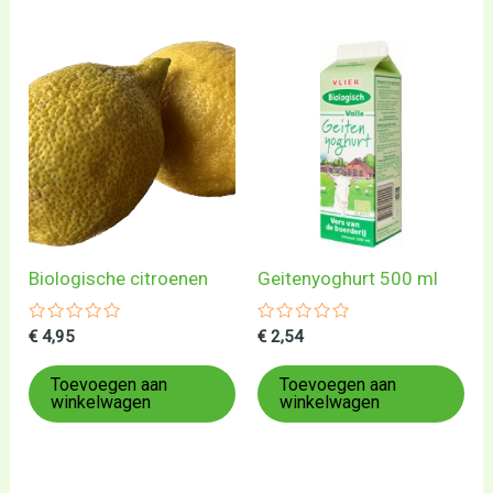
Biologische citroenen
Geitenyoghurt 500 ml
Gewaardeerd
Gewaardeerd
€
4,95
€
2,54
0
0
uit
uit
5
5
Toevoegen aan
Toevoegen aan
winkelwagen
winkelwagen