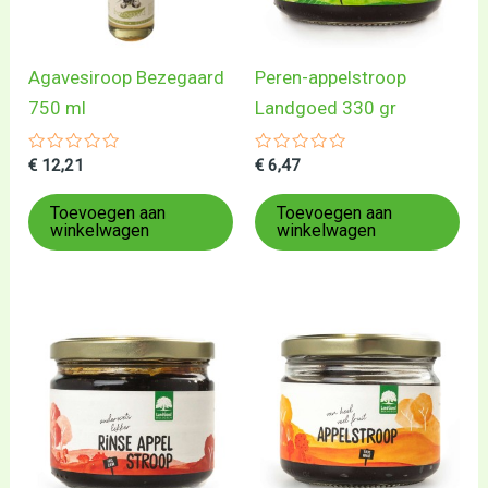
Agavesiroop Bezegaard
Peren-appelstroop
750 ml
Landgoed 330 gr
Gewaardeerd
Gewaardeerd
€
12,21
€
6,47
0
0
uit
uit
5
5
Toevoegen aan
Toevoegen aan
winkelwagen
winkelwagen