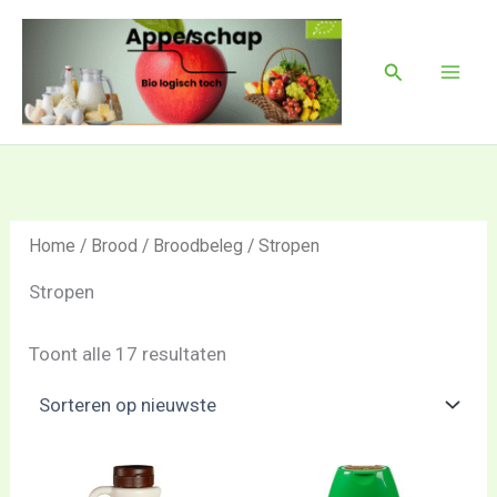
Gesorteerd
Ga
Mai
op
naar
nieuwste
Men
Zoeken
de
inhoud
Home
/
Brood
/
Broodbeleg
/ Stropen
Stropen
Toont alle 17 resultaten