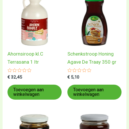
Ahornsiroop kl.C
Schenkstroop Honing
Terrasana 1 ltr
Agave De Traay 350 gr
Gewaardeerd
Gewaardeerd
€
32,45
€
5,10
0
0
uit
uit
5
5
Toevoegen aan
Toevoegen aan
winkelwagen
winkelwagen