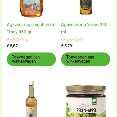
Agavesiroop knijpfles de
Agavesiroop Yakso 240
Traay 350 gr
ml
Gewaardeerd
Gewaardeerd
€
5,87
€
5,79
0
0
uit
uit
5
5
Toevoegen aan
Toevoegen aan
winkelwagen
winkelwagen