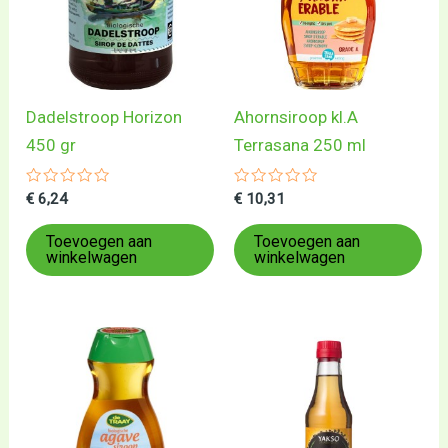
Dadelstroop Horizon
Ahornsiroop kl.A
450 gr
Terrasana 250 ml
Gewaardeerd
Gewaardeerd
€
6,24
€
10,31
0
0
uit
uit
5
5
Toevoegen aan
Toevoegen aan
winkelwagen
winkelwagen