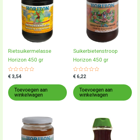
Rietsuikermelasse
Suikerbietenstroop
Horizon 450 gr
Horizon 450 gr
Gewaardeerd
Gewaardeerd
€
3,54
€
6,22
0
0
uit
uit
5
5
Toevoegen aan
Toevoegen aan
winkelwagen
winkelwagen