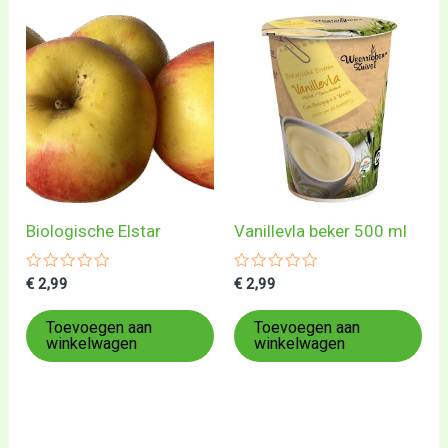
Biologische Elstar
Vanillevla beker 500 ml
Gewaardeerd
Gewaardeerd
€
2,99
€
2,99
0
0
uit
uit
5
5
Toevoegen aan
Toevoegen aan
winkelwagen
winkelwagen