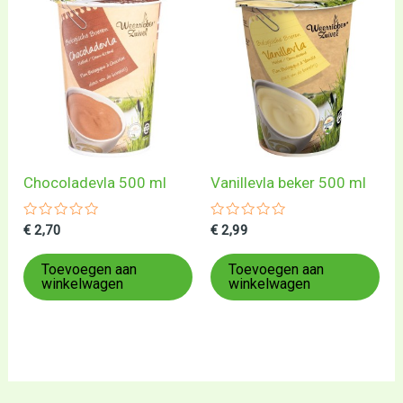
Chocoladevla 500 ml
Vanillevla beker 500 ml
Gewaardeerd
Gewaardeerd
€
2,70
€
2,99
0
0
uit
uit
5
5
Toevoegen aan
Toevoegen aan
winkelwagen
winkelwagen