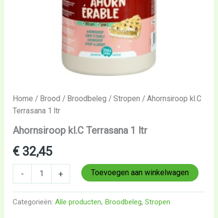
Home
/
Brood
/
Broodbeleg
/
Stropen
/ Ahornsiroop kl.C
Terrasana 1 ltr
Ahornsiroop kl.C Terrasana 1 ltr
€
32,45
Toevoegen aan winkelwagen
-
+
Categorieën:
Alle producten
,
Broodbeleg
,
Stropen