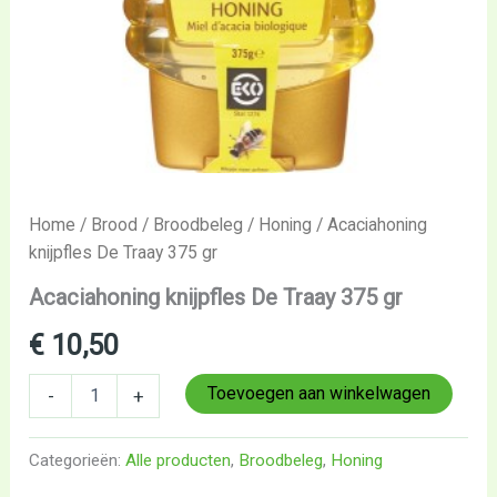
Home
/
Brood
/
Broodbeleg
/
Honing
/ Acaciahoning
knijpfles De Traay 375 gr
Acaciahoning knijpfles De Traay 375 gr
€
10,50
Toevoegen aan winkelwagen
-
+
Categorieën:
Alle producten
,
Broodbeleg
,
Honing