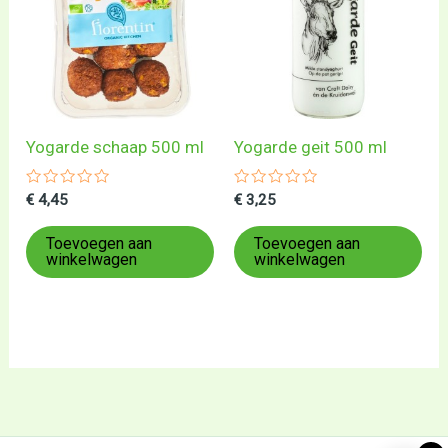
Yogarde schaap 500 ml
Yogarde geit 500 ml
Gewaardeerd
Gewaardeerd
€
4,45
€
3,25
0
0
uit
uit
5
5
Toevoegen aan
Toevoegen aan
winkelwagen
winkelwagen