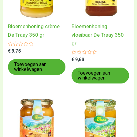
Bloemenhoning crème
Bloemenhoning
De Traay 350 gr
vloeibaar De Traay 350
gr
Gewaardeerd
€
9,75
0
uit
Gewaardeerd
€
9,63
5
0
Toevoegen aan
uit
winkelwagen
5
Toevoegen aan
winkelwagen