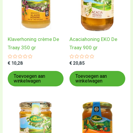
Klaverhoning crème De
Acaciahoning EKO De
Traay 350 gr
Traay 900 gr
Gewaardeerd
Gewaardeerd
€
10,28
€
20,85
0
0
uit
uit
5
5
Toevoegen aan
Toevoegen aan
winkelwagen
winkelwagen