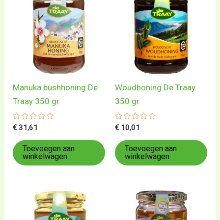
Manuka bushhoning De
Woudhoning De Traay
Traay 350 gr
350 gr
Gewaardeerd
Gewaardeerd
€
31,61
€
10,01
0
0
uit
uit
5
5
Toevoegen aan
Toevoegen aan
winkelwagen
winkelwagen