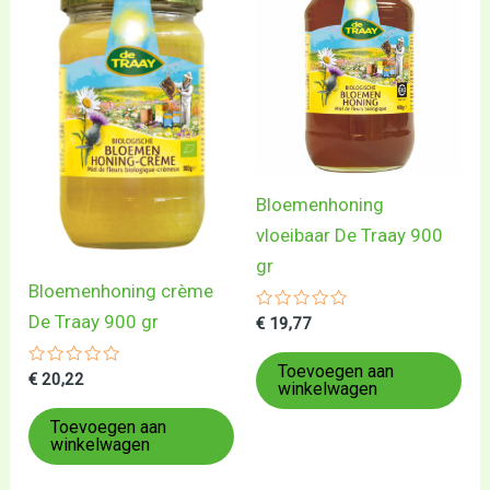
Bloemenhoning
vloeibaar De Traay 900
gr
Bloemenhoning crème
De Traay 900 gr
Gewaardeerd
€
19,77
0
uit
5
Toevoegen aan
Gewaardeerd
€
20,22
winkelwagen
0
uit
5
Toevoegen aan
winkelwagen