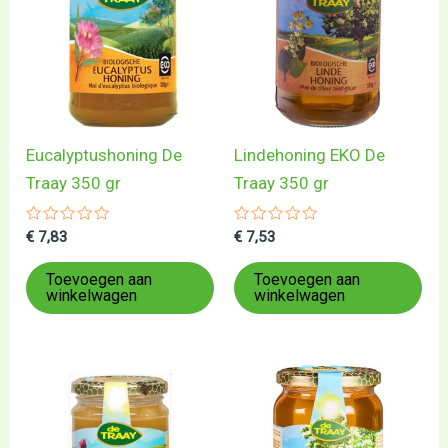
Eucalyptushoning De
Lindehoning EKO De
Traay 350 gr
Traay 350 gr
Gewaardeerd
Gewaardeerd
€
7,83
€
7,53
0
0
uit
uit
5
5
Toevoegen aan
Toevoegen aan
winkelwagen
winkelwagen