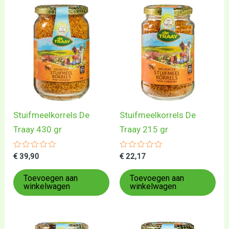
Stuifmeelkorrels De
Stuifmeelkorrels De
Traay 430 gr
Traay 215 gr
Gewaardeerd
Gewaardeerd
€
39,90
€
22,17
0
0
uit
uit
5
5
Toevoegen aan
Toevoegen aan
winkelwagen
winkelwagen