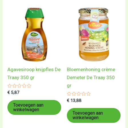
Agavesiroop knijpfles De
Bloemenhoning crème
Traay 350 gr
Demeter De Traay 350
gr
Gewaardeerd
€
5,87
0
uit
Gewaardeerd
€
13,88
5
0
Toevoegen aan
uit
winkelwagen
5
Toevoegen aan
winkelwagen