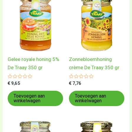
Gelee royale honing 5%
Zonnebloemhoning
De Traay 350 gr
crème De Traay 350 gr
Gewaardeerd
Gewaardeerd
€
9,65
€
7,76
0
0
uit
uit
5
5
Toevoegen aan
Toevoegen aan
winkelwagen
winkelwagen