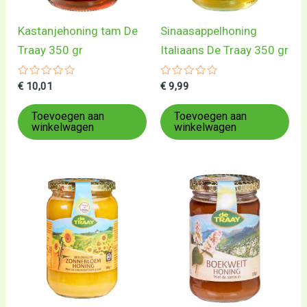
Kastanjehoning tam De
Sinaasappelhoning
Traay 350 gr
Italiaans De Traay 350 gr
Gewaardeerd
Gewaardeerd
€
10,01
€
9,99
0
0
uit
uit
5
5
Toevoegen aan
Toevoegen aan
winkelwagen
winkelwagen