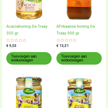
Acaciahoning De Traay
Afrikaanse honing De
350 gr
Traay 900 gr
Gewaardeerd
Gewaardeerd
€
9,53
€
13,31
0
0
uit
uit
5
5
Toevoegen aan
Toevoegen aan
winkelwagen
winkelwagen