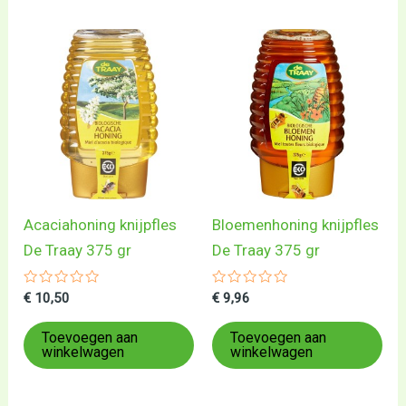
Acaciahoning knijpfles
Bloemenhoning knijpfles
De Traay 375 gr
De Traay 375 gr
Gewaardeerd
Gewaardeerd
€
10,50
€
9,96
0
0
uit
uit
5
5
Toevoegen aan
Toevoegen aan
winkelwagen
winkelwagen