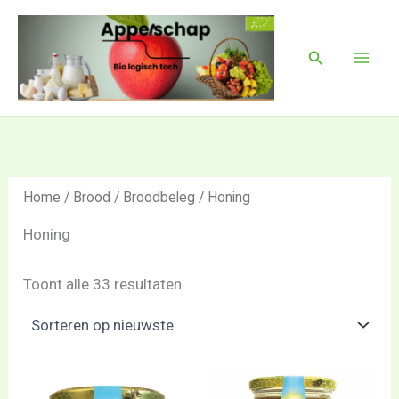
Gesorteerd
Ga
Mai
op
naar
nieuwste
Men
Zoeken
de
inhoud
Home
/
Brood
/
Broodbeleg
/ Honing
Honing
Toont alle 33 resultaten