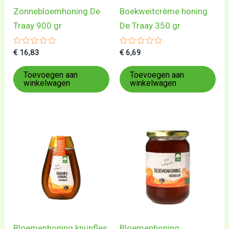
Zonnebloemhoning De
Boekweitcrème honing
Traay 900 gr
De Traay 350 gr
Gewaardeerd
Gewaardeerd
€
16,83
€
6,69
0
0
uit
uit
5
5
Toevoegen aan
Toevoegen aan
winkelwagen
winkelwagen
Bloemenhoning knijpfles
Bloemenhoning