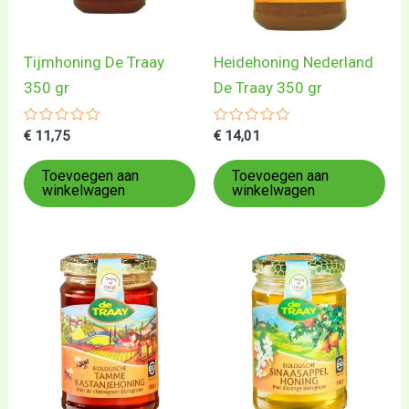
Tijmhoning De Traay
Heidehoning Nederland
350 gr
De Traay 350 gr
Gewaardeerd
Gewaardeerd
€
11,75
€
14,01
0
0
uit
uit
5
5
Toevoegen aan
Toevoegen aan
winkelwagen
winkelwagen