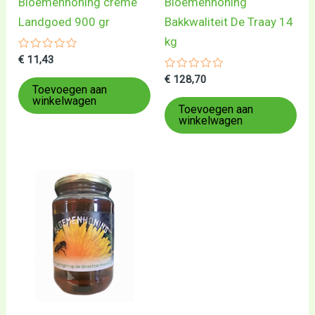
Bloemenhoning crème
Bloemenhoning
Landgoed 900 gr
Bakkwaliteit De Traay 14
kg
Gewaardeerd
€
11,43
0
uit
Gewaardeerd
€
128,70
5
0
Toevoegen aan
uit
winkelwagen
5
Toevoegen aan
winkelwagen