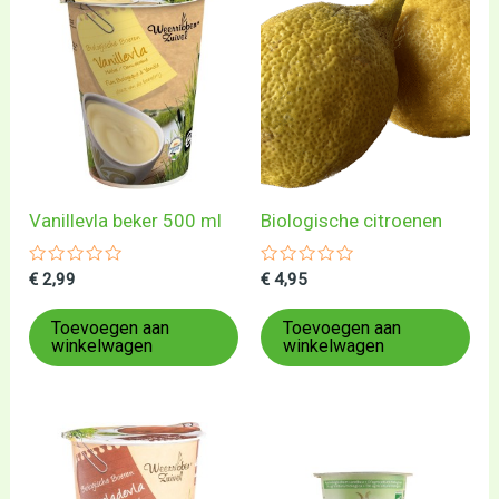
Vanillevla beker 500 ml
Biologische citroenen
Gewaardeerd
Gewaardeerd
€
2,99
€
4,95
0
0
uit
uit
5
5
Toevoegen aan
Toevoegen aan
winkelwagen
winkelwagen