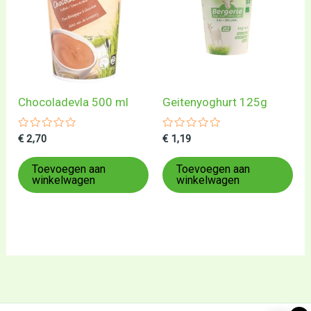
Chocoladevla 500 ml
Geitenyoghurt 125g
Gewaardeerd
Gewaardeerd
€
2,70
€
1,19
0
0
uit
uit
5
5
Toevoegen aan
Toevoegen aan
winkelwagen
winkelwagen