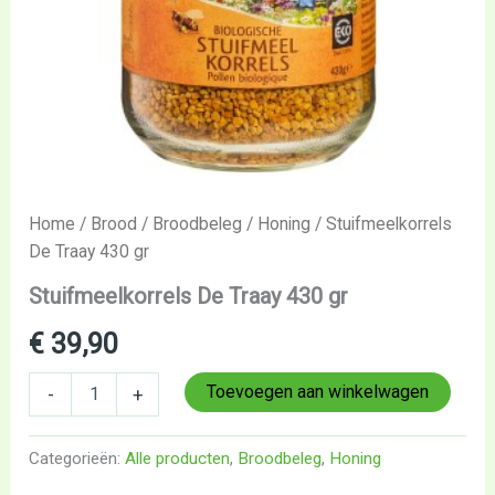
Home
/
Brood
/
Broodbeleg
/
Honing
/ Stuifmeelkorrels
De Traay 430 gr
Stuifmeelkorrels De Traay 430 gr
€
39,90
Toevoegen aan winkelwagen
-
+
Categorieën:
Alle producten
,
Broodbeleg
,
Honing