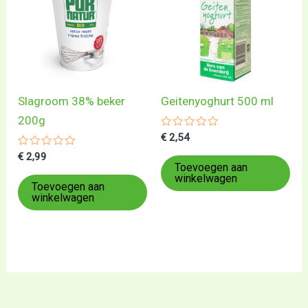
Slagroom 38% beker
Geitenyoghurt 500 ml
200g
Gewaardeerd
€
2,54
0
Gewaardeerd
uit
€
2,99
0
5
Toevoegen aan
uit
winkelwagen
5
Toevoegen aan
winkelwagen