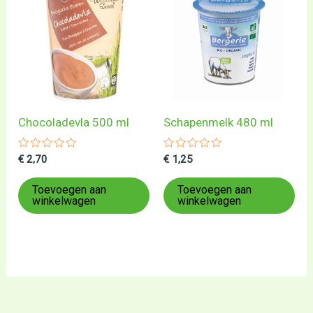
Chocoladevla 500 ml
Schapenmelk 480 ml
Gewaardeerd
Gewaardeerd
€
2,70
€
1,25
0
0
uit
uit
5
5
Toevoegen aan
Toevoegen aan
winkelwagen
winkelwagen