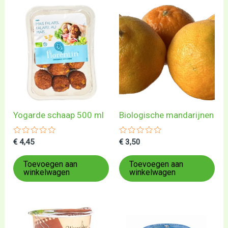
Yogarde schaap 500 ml
Biologische mandarijnen
Gewaardeerd
Gewaardeerd
€
4,45
€
3,50
0
0
uit
uit
5
5
Toevoegen aan
Toevoegen aan
winkelwagen
winkelwagen