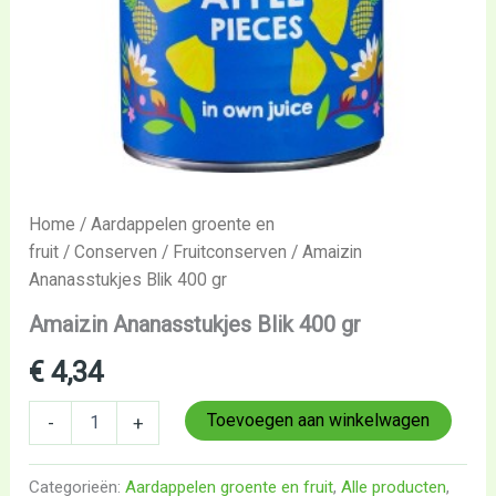
Home
/
Aardappelen groente en
fruit
/
Conserven
/
Fruitconserven
/ Amaizin
Ananasstukjes Blik 400 gr
Amaizin Ananasstukjes Blik 400 gr
€
4,34
Toevoegen aan winkelwagen
-
+
Categorieën:
Aardappelen groente en fruit
,
Alle producten
,