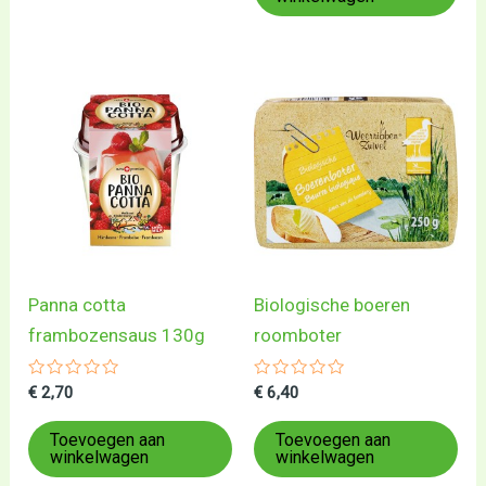
Panna cotta
Biologische boeren
frambozensaus 130g
roomboter
Gewaardeerd
Gewaardeerd
€
2,70
€
6,40
0
0
uit
uit
5
5
Toevoegen aan
Toevoegen aan
winkelwagen
winkelwagen