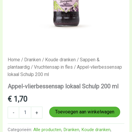
Home
/
Dranken
/
Koude dranken
/
Sappen &
plantaardig
/
Vruchtensap in fles
/ Appel-vlierbessensap
lokaal Schulp 200 ml
Appel-vlierbessensap lokaal Schulp 200 ml
€
1,70
Toevoegen aan winkelwagen
-
+
Categorieën:
Alle producten
,
Dranken
,
Koude dranken
,