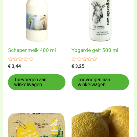
Schapenmelk 480 ml
Yogarde geit 500 ml
Gewaardeerd
Gewaardeerd
€
3,44
€
3,25
0
0
uit
uit
5
5
Toevoegen aan
Toevoegen aan
winkelwagen
winkelwagen