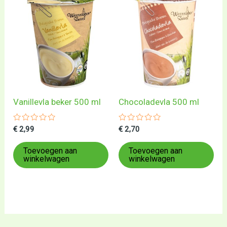
Vanillevla beker 500 ml
Chocoladevla 500 ml
Gewaardeerd
Gewaardeerd
€
2,99
€
2,70
0
0
uit
uit
5
5
Toevoegen aan
Toevoegen aan
winkelwagen
winkelwagen