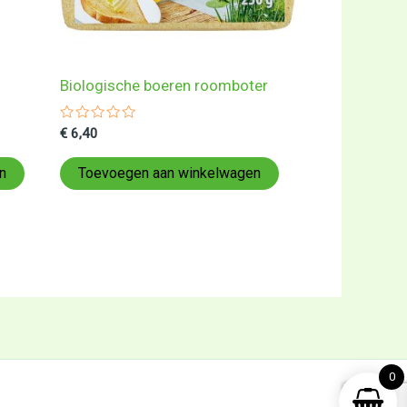
Biologische boeren roomboter
Gewaardeerd
€
6,40
0
uit
5
n
Toevoegen aan winkelwagen
0