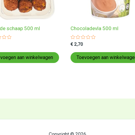
de schaap 500 ml
Chocoladevla 500 ml
ardeerd
Gewaardeerd
€
2,70
0
uit
5
voegen aan winkelwagen
Toevoegen aan winkelwage
Copyright © 2026