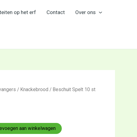
teiten op het erf
Contact
Over ons
vangers
/
Knackebrood
/ Beschuit Spelt 10 st
evoegen aan winkelwagen