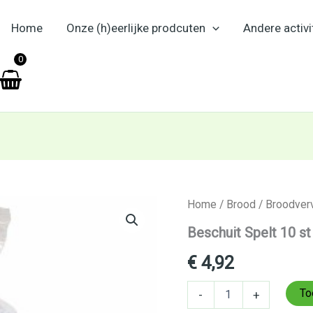
Home
Onze (h)eerlijke prodcuten
Andere activi
en
0
Beschuit
Home
/
Brood
/
Broodver
Spelt
Beschuit Spelt 10 st
10
st
€
4,92
aantal
To
-
+