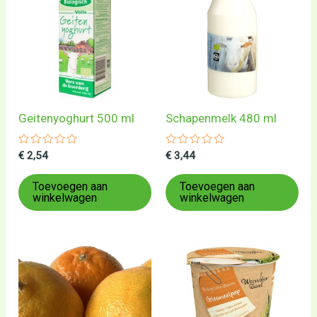
Geitenyoghurt 500 ml
Schapenmelk 480 ml
Gewaardeerd
Gewaardeerd
€
2,54
€
3,44
0
0
uit
uit
5
5
Toevoegen aan
Toevoegen aan
winkelwagen
winkelwagen