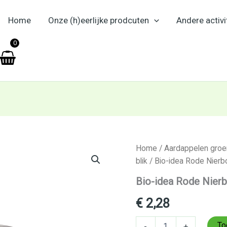
Home
Onze (h)eerlijke prodcuten
Andere activi
en
0
Bio-
Home
/
Aardappelen groen
idea
blik
/ Bio-idea Rode Nierb
Rode
Nierbonen
Bio-idea Rode Nier
400
ml
€
2,28
aantal
To
-
+