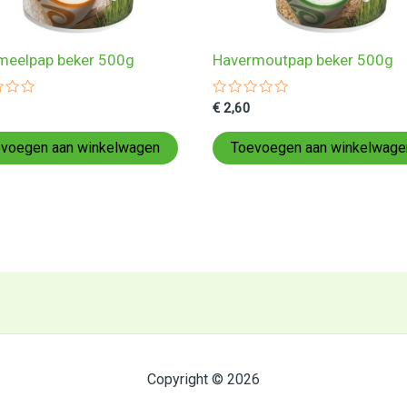
meelpap beker 500g
Havermoutpap beker 500g
ardeerd
Gewaardeerd
€
2,60
0
uit
5
voegen aan winkelwagen
Toevoegen aan winkelwage
Copyright © 2026