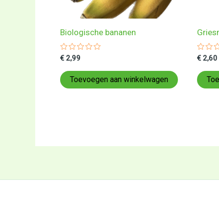
Biologische bananen
Gries
Gewaardeerd
Gewa
€
2,99
€
2,60
0
0
uit
uit
5
5
Toevoegen aan winkelwagen
Toe