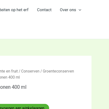
teiten op het erf
Contact
Over ons
te en fruit
/
Conserven
/
Groenteconserven
onen 400 ml
bonen 400 ml
evoegen aan winkelwagen