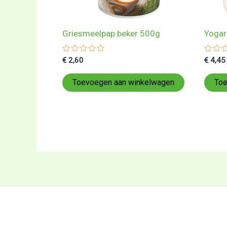
Griesmeelpap beker 500g
Yogar
Gewaardeerd
Gewa
€
2,60
€
4,45
0
0
uit
uit
5
5
Toevoegen aan winkelwagen
Toe