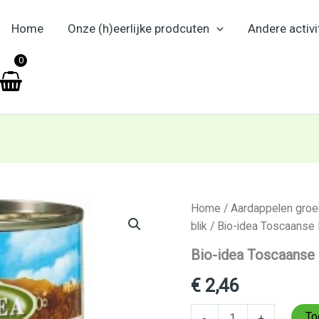
Home
Onze (h)eerlijke prodcuten
Andere activi
en
0
Bio-
Home
/
Aardappelen groen
idea
blik
/ Bio-idea Toscaanse
Toscaanse
Bonen
Bio-idea Toscaanse
400
gr
€
2,46
aantal
To
-
+