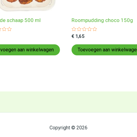
de schaap 500 ml
Roompudding choco 150g
ardeerd
Gewaardeerd
€
1,65
0
uit
5
voegen aan winkelwagen
Toevoegen aan winkelwage
Copyright © 2026