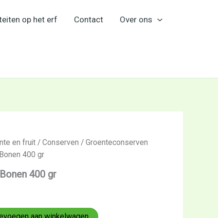
teiten op het erf
Contact
Over ons
te en fruit
/
Conserven
/
Groenteconserven
 Bonen 400 gr
 Bonen 400 gr
evoegen aan winkelwagen