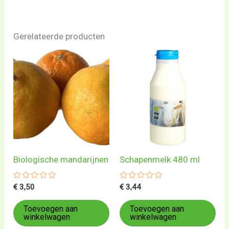
Gerelateerde producten
Biologische mandarijnen
Schapenmelk 480 ml
Gewaardeerd
Gewaardeerd
€
3,50
€
3,44
0
0
uit
uit
5
5
Toevoegen aan
Toevoegen aan
winkelwagen
winkelwagen