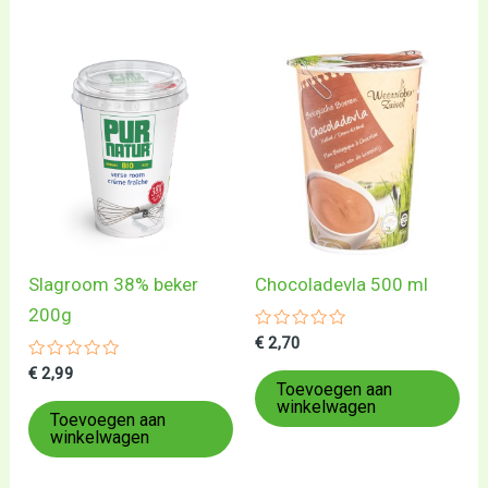
Slagroom 38% beker
Chocoladevla 500 ml
200g
Gewaardeerd
€
2,70
0
Gewaardeerd
uit
€
2,99
0
5
Toevoegen aan
uit
winkelwagen
5
Toevoegen aan
winkelwagen