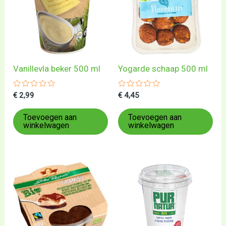
Vanillevla beker 500 ml
Yogarde schaap 500 ml
Gewaardeerd
Gewaardeerd
€
2,99
€
4,45
0
0
uit
uit
5
5
Toevoegen aan
Toevoegen aan
winkelwagen
winkelwagen