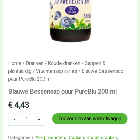
Home
/
Dranken
/
Koude dranken
/
Sappen &
plantaardig
/
Vruchtensap in fles
/ Blauwe Bessensap
puur PureBlu 200 ml
Blauwe Bessensap puur PureBlu 200 ml
€
4,43
Toevoegen aan winkelwagen
-
+
Categorieën:
Alle producten
,
Dranken
,
Koude dranken
,