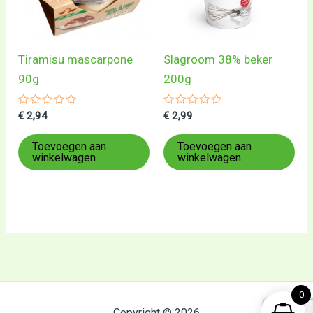
Tiramisu mascarpone
Slagroom 38% beker
90g
200g
Gewaardeerd
Gewaardeerd
€
2,94
€
2,99
0
0
uit
uit
5
5
Toevoegen aan
Toevoegen aan
winkelwagen
winkelwagen
0
Copyright © 2026