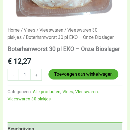
Home
/
Vlees
/
Vleeswaren
/
Vleeswaren 30
plakjes
/ Boterhamworst 30 pl EKO – Onze Bioslager
Boterhamworst 30 pl EKO – Onze Bioslager
€
12,27
Toevoegen aan winkelwagen
-
+
Categorieën:
Alle producten
,
Vlees
,
Vleeswaren
,
Vleeswaren 30 plakjes
Beschrijving