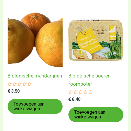
Biologische mandarijnen
Biologische boeren
roomboter
Gewaardeerd
€
3,50
0
uit
Gewaardeerd
€
6,40
5
0
Toevoegen aan
uit
winkelwagen
5
Toevoegen aan
winkelwagen