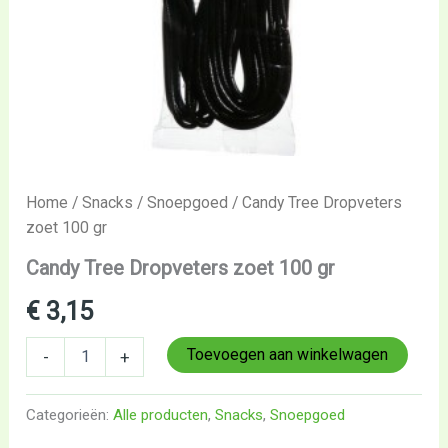
Home
/
Snacks
/
Snoepgoed
/ Candy Tree Dropveters
zoet 100 gr
Candy Tree Dropveters zoet 100 gr
€
3,15
Toevoegen aan winkelwagen
-
+
Categorieën:
Alle producten
,
Snacks
,
Snoepgoed