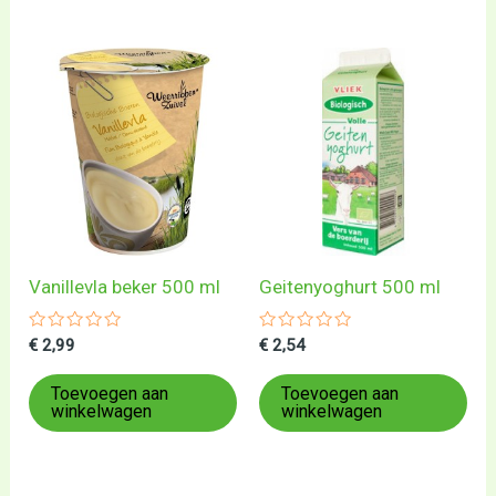
Vanillevla beker 500 ml
Geitenyoghurt 500 ml
Gewaardeerd
Gewaardeerd
€
2,99
€
2,54
0
0
uit
uit
5
5
Toevoegen aan
Toevoegen aan
winkelwagen
winkelwagen