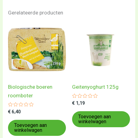
Gerelateerde producten
Biologische boeren
Geitenyoghurt 125g
roomboter
Gewaardeerd
€
1,19
0
Gewaardeerd
uit
€
6,40
0
5
Toevoegen aan
uit
winkelwagen
5
Toevoegen aan
winkelwagen