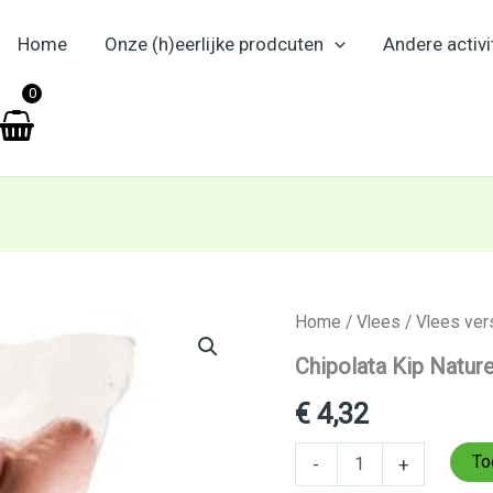
Home
Onze (h)eerlijke prodcuten
Andere activi
en
0
Chipolata
Home
/
Vlees
/
Vlees ver
Kip
Chipolata Kip Nature
Naturel
180
€
4,32
gr
aantal
To
-
+