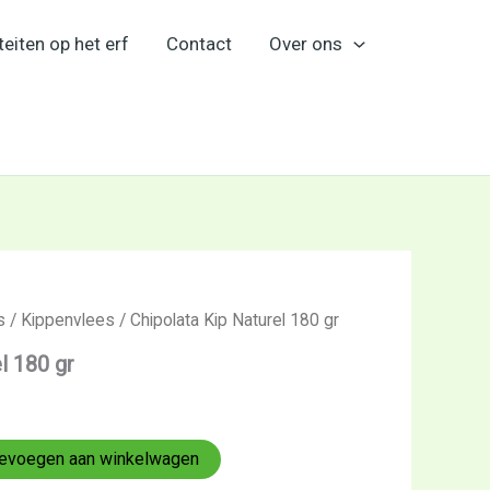
teiten op het erf
Contact
Over ons
s
/
Kippenvlees
/ Chipolata Kip Naturel 180 gr
l 180 gr
evoegen aan winkelwagen