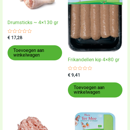
Drumsticks ~ 4×130 gr
Gewaardeerd
€
17,28
0
uit
5
Toevoegen aan
winkelwagen
Frikandellen kip 4×80 gr
Gewaardeerd
€
9,41
0
uit
5
Toevoegen aan
winkelwagen