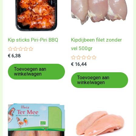
Kip sticks Piri-Piri BBQ
Kipdijbeen filet zonder
vel 500gr
Gewaardeerd
€
6,38
0
uit
Gewaardeerd
€
16,44
5
0
Toevoegen aan
uit
winkelwagen
5
Toevoegen aan
winkelwagen