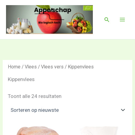
Gesorteerd
Ga
Mai
op
naar
nieuwste
Men
Zoeken
de
inhoud
Home
/
Vlees
/
Vlees vers
/ Kippenvlees
Kippenvlees
Toont alle 24 resultaten