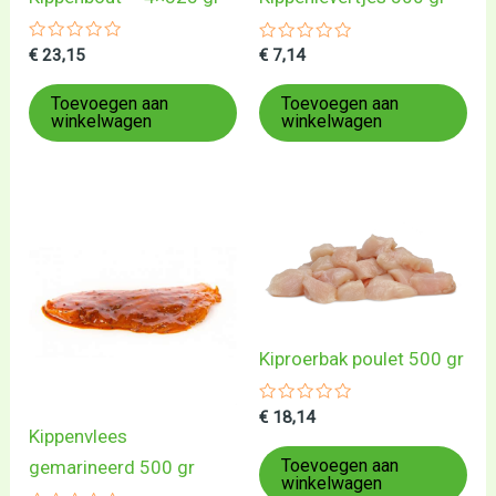
Gewaardeerd
Gewaardeerd
€
23,15
€
7,14
0
0
uit
uit
5
5
Toevoegen aan
Toevoegen aan
winkelwagen
winkelwagen
Kiproerbak poulet 500 gr
Gewaardeerd
€
18,14
0
Kippenvlees
uit
5
Toevoegen aan
gemarineerd 500 gr
winkelwagen