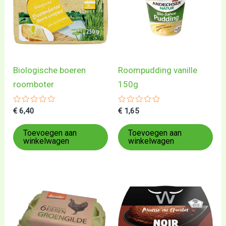
Biologische boeren
Roompudding vanille
roomboter
150g
Gewaardeerd
Gewaardeerd
€
6,40
€
1,65
0
0
uit
uit
5
5
Toevoegen aan
Toevoegen aan
winkelwagen
winkelwagen