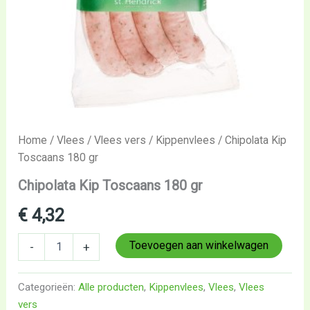
Home
/
Vlees
/
Vlees vers
/
Kippenvlees
/ Chipolata Kip
Toscaans 180 gr
Chipolata Kip Toscaans 180 gr
€
4,32
Toevoegen aan winkelwagen
-
+
Categorieën:
Alle producten
,
Kippenvlees
,
Vlees
,
Vlees
vers