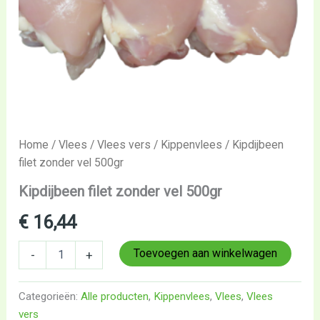
Home
/
Vlees
/
Vlees vers
/
Kippenvlees
/ Kipdijbeen
filet zonder vel 500gr
Kipdijbeen filet zonder vel 500gr
€
16,44
Toevoegen aan winkelwagen
-
+
Categorieën:
Alle producten
,
Kippenvlees
,
Vlees
,
Vlees
vers