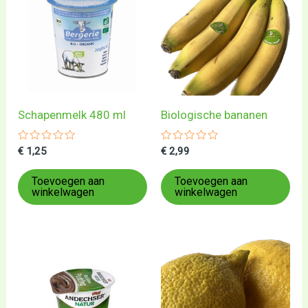
Schapenmelk 480 ml
Biologische bananen
Gewaardeerd
Gewaardeerd
€
1,25
€
2,99
0
0
uit
uit
5
5
Toevoegen aan
Toevoegen aan
winkelwagen
winkelwagen