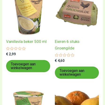
Vanillevla beker 500 ml
Eieren 6 stuks
Groengilde
Gewaardeerd
€
2,99
0
uit
Gewaardeerd
€
4,60
5
0
Toevoegen aan
uit
winkelwagen
5
Toevoegen aan
winkelwagen