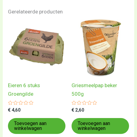
Gerelateerde producten
Eieren 6 stuks
Griesmeelpap beker
Groengilde
500g
Gewaardeerd
Gewaardeerd
€
4,60
€
2,60
0
0
uit
uit
5
5
Toevoegen aan
Toevoegen aan
winkelwagen
winkelwagen