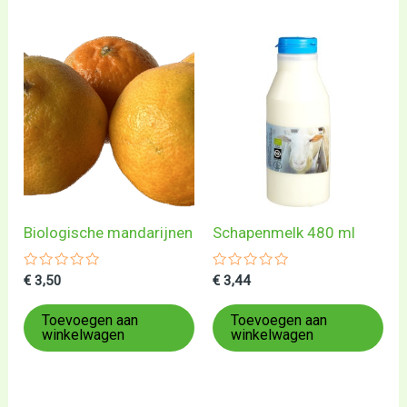
Biologische mandarijnen
Schapenmelk 480 ml
Gewaardeerd
Gewaardeerd
€
3,50
€
3,44
0
0
uit
uit
5
5
Toevoegen aan
Toevoegen aan
winkelwagen
winkelwagen