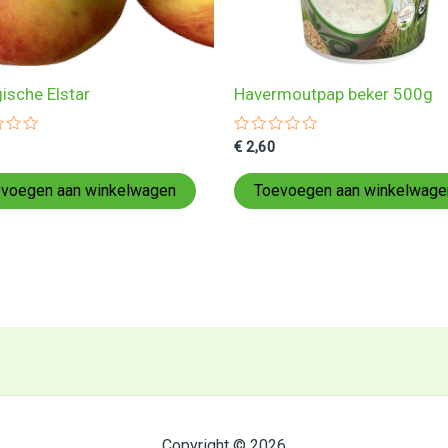
ische Elstar
Havermoutpap beker 500g
ardeerd
Gewaardeerd
€
2,60
0
uit
5
voegen aan winkelwagen
Toevoegen aan winkelwage
Copyright © 2026