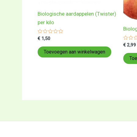
Biologische aardappelen (Twister)
per kilo
Biolog
Gewaardeerd
€
1,50
0
Gewa
€
2,99
uit
0
5
Toevoegen aan winkelwagen
uit
5
Toe