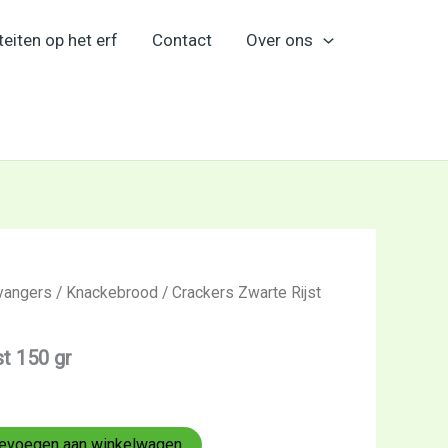
teiten op het erf
Contact
Over ons
vangers
/
Knackebrood
/ Crackers Zwarte Rijst
t 150 gr
evoegen aan winkelwagen