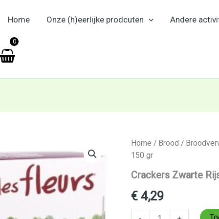
Home
Onze (h)eerlijke prodcuten
Andere activi
en
0
Crackers
Home
/
Brood
/
Broodver
Zwarte
150 gr
Rijst
150
Crackers Zwarte Rijs
gr
aantal
€
4,29
To
-
+