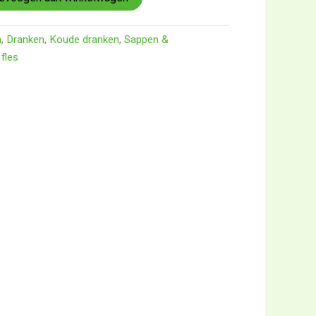
n
,
Dranken
,
Koude dranken
,
Sappen &
fles