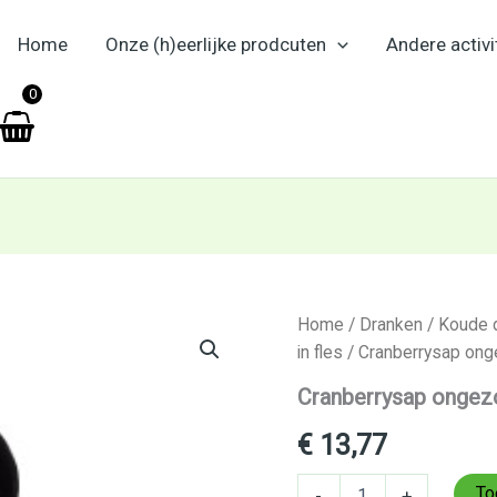
Home
Onze (h)eerlijke prodcuten
Andere activi
en
0
Cranberrysap
Home
/
Dranken
/
Koude 
ongezoet
in fles
/ Cranberrysap onge
Terschellinger
750
Cranberrysap ongezo
ml
aantal
€
13,77
To
-
+