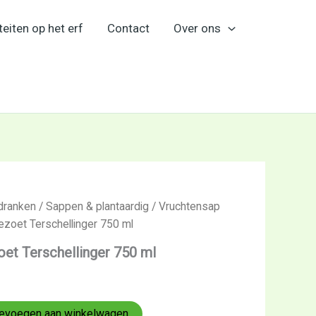
teiten op het erf
Contact
Over ons
dranken
/
Sappen & plantaardig
/
Vruchtensap
zoet Terschellinger 750 ml
et Terschellinger 750 ml
evoegen aan winkelwagen