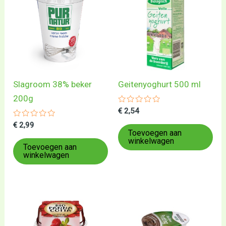
Slagroom 38% beker
Geitenyoghurt 500 ml
200g
Gewaardeerd
€
2,54
0
Gewaardeerd
uit
€
2,99
0
5
Toevoegen aan
uit
winkelwagen
5
Toevoegen aan
winkelwagen