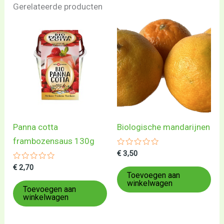
Gerelateerde producten
Panna cotta
Biologische mandarijnen
frambozensaus 130g
Gewaardeerd
€
3,50
0
Gewaardeerd
uit
€
2,70
0
5
Toevoegen aan
uit
winkelwagen
5
Toevoegen aan
winkelwagen