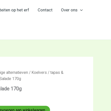
teiten op het erf
Contact
Over ons
ige alternatieven
/
Koelvers
/
tapas &
i Salade 170g
alade 170g
evoegen aan winkelwagen