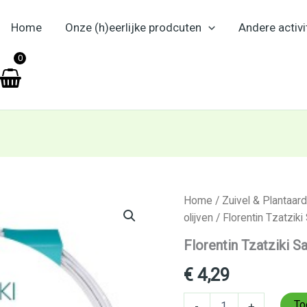
Home
Onze (h)eerlijke prodcuten
Andere activi
en
0
Florentin
Home
/
Zuivel & Plantaard
Tzatziki
olijven
/ Florentin Tzatzik
Salade
170g
Florentin Tzatziki S
aantal
€
4,29
To
-
+