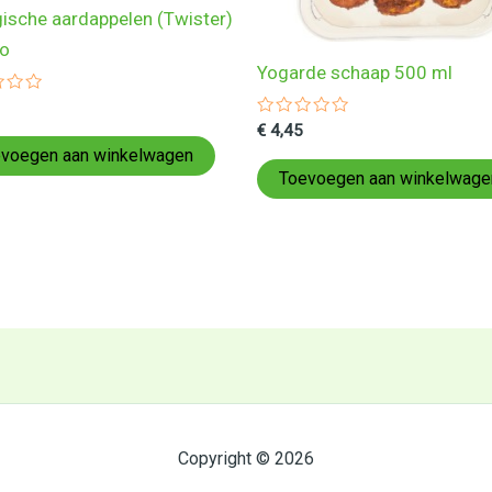
gische aardappelen (Twister)
lo
Yogarde schaap 500 ml
ardeerd
Gewaardeerd
€
4,45
0
voegen aan winkelwagen
uit
5
Toevoegen aan winkelwage
Copyright © 2026