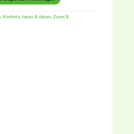
n
,
Koelvers
,
tapas & olijven
,
Zuivel &