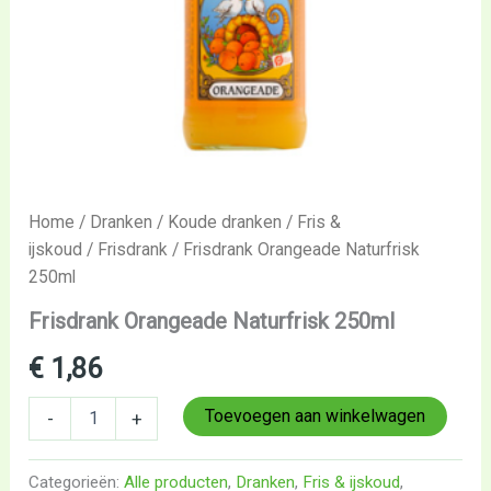
Home
/
Dranken
/
Koude dranken
/
Fris &
ijskoud
/
Frisdrank
/ Frisdrank Orangeade Naturfrisk
250ml
Frisdrank Orangeade Naturfrisk 250ml
€
1,86
Toevoegen aan winkelwagen
-
+
Categorieën:
Alle producten
,
Dranken
,
Fris & ijskoud
,