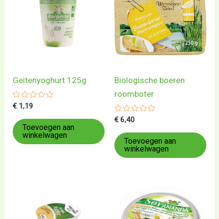
Geitenyoghurt 125g
Biologische boeren
roomboter
Gewaardeerd
€
1,19
0
uit
Gewaardeerd
€
6,40
5
0
Toevoegen aan
uit
winkelwagen
5
Toevoegen aan
winkelwagen