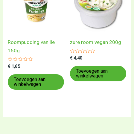
Roompudding vanille
zure room vegan 200g
150g
Gewaardeerd
€
4,40
0
Gewaardeerd
uit
€
1,65
0
5
Toevoegen aan
uit
winkelwagen
5
Toevoegen aan
winkelwagen