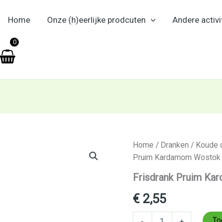
Home
Onze (h)eerlijke prodcuten
Andere activi
en
0
Frisdrank
Home
/
Dranken
/
Koude 
Pruim
Pruim Kardamom Wostok
Kardamom
Wostok
Frisdrank Pruim K
330ml
aantal
€
2,55
To
-
+