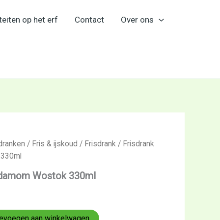
teiten op het erf
Contact
Over ons
dranken
/
Fris & ijskoud
/
Frisdrank
/ Frisdrank
 330ml
ardamom Wostok 330ml
evoegen aan winkelwagen