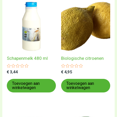
Schapenmelk 480 ml
Biologische citroenen
Gewaardeerd
Gewaardeerd
€
3,44
€
4,95
0
0
uit
uit
5
5
Toevoegen aan
Toevoegen aan
winkelwagen
winkelwagen