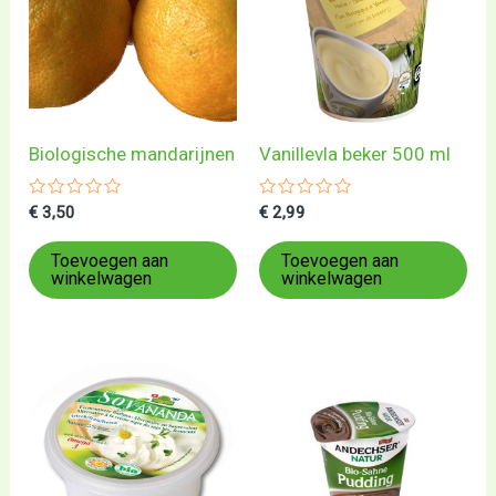
Biologische mandarijnen
Vanillevla beker 500 ml
Gewaardeerd
Gewaardeerd
€
3,50
€
2,99
0
0
uit
uit
5
5
Toevoegen aan
Toevoegen aan
winkelwagen
winkelwagen