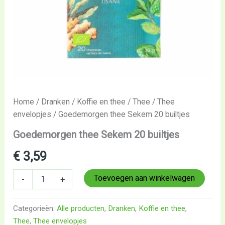
Home
/
Dranken
/
Koffie en thee
/
Thee
/
Thee
envelopjes
/ Goedemorgen thee Sekem 20 builtjes
Goedemorgen thee Sekem 20 builtjes
€
3,59
Toevoegen aan winkelwagen
-
+
Categorieën:
Alle producten
,
Dranken
,
Koffie en thee
,
Thee
,
Thee envelopjes