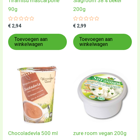
Tiramisu mascarpone
Slagroom 38% beker
90g
200g
Gewaardeerd
Gewaardeerd
€
2,94
€
2,99
0
0
uit
uit
5
5
Toevoegen aan
Toevoegen aan
winkelwagen
winkelwagen
Chocoladevla 500 ml
zure room vegan 200g