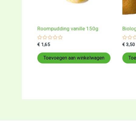
Roompudding vanille 150g
Biolo
Gewaardeerd
Gewa
€
1,65
€
3,50
0
0
uit
uit
5
5
Toevoegen aan winkelwagen
Toe