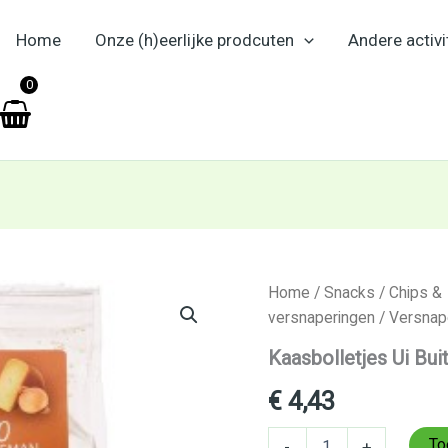
Home
Onze (h)eerlijke prodcuten
Andere activi
en
0
Kaasbolletjes
Home
/
Snacks
/
Chips &
Ui
versnaperingen
/
Versnap
Buiteman
125
Kaasbolletjes Ui Bu
gr
aantal
€
4,43
To
-
+