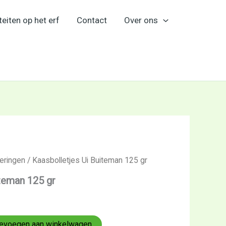
teiten op het erf
Contact
Over ons
eringen
/ Kaasbolletjes Ui Buiteman 125 gr
iteman 125 gr
evoegen aan winkelwagen