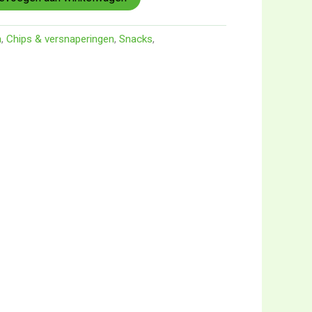
n
,
Chips & versnaperingen
,
Snacks
,