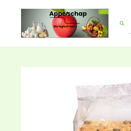
Ga
naar
de
Zoek
inhoud