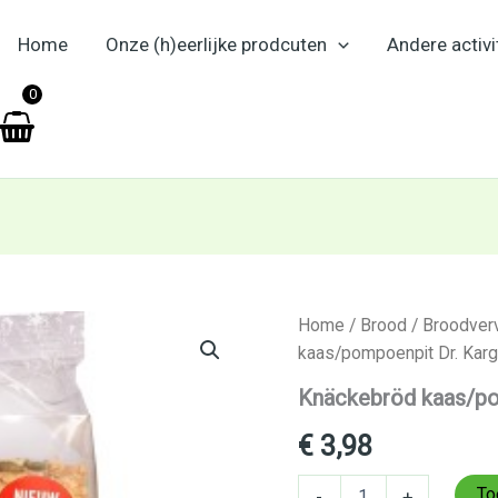
Home
Onze (h)eerlijke prodcuten
Andere activi
en
0
Knäckebröd
Home
/
Brood
/
Broodver
kaas/pompoenpit
kaas/pompoenpit Dr. Karg
Dr.
Karg
Knäckebröd kaas/po
200
gr
€
3,98
aantal
To
-
+