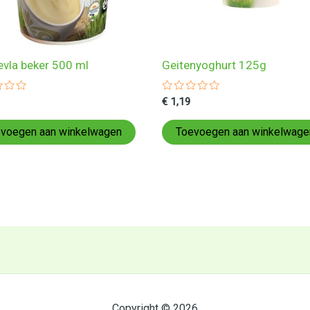
evla beker 500 ml
Geitenyoghurt 125g
ardeerd
Gewaardeerd
€
1,19
0
uit
5
voegen aan winkelwagen
Toevoegen aan winkelwage
Copyright © 2026