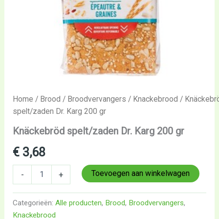
Home
/
Brood
/
Broodvervangers
/
Knackebrood
/ Knäckebr
spelt/zaden Dr. Karg 200 gr
Knäckebröd spelt/zaden Dr. Karg 200 gr
€
3,68
Toevoegen aan winkelwagen
-
+
Categorieën:
Alle producten
,
Brood
,
Broodvervangers
,
Knackebrood