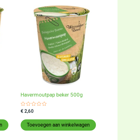
Havermoutpap beker 500g
Gewaardeerd
€
2,60
0
uit
5
n
Toevoegen aan winkelwagen