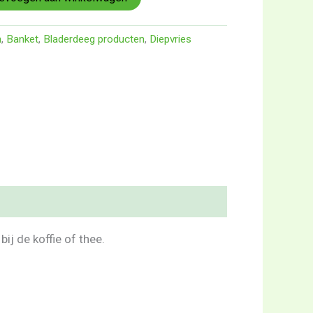
n
,
Banket
,
Bladerdeeg producten
,
Diepvries
ij de koffie of thee.