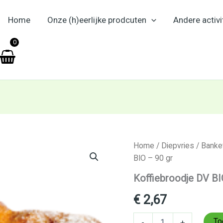
Home
Onze (h)eerlijke prodcuten
Andere activi
en
0
Koffiebroodje
Home
/
Diepvries
/
Banke
DV
BIO – 90 gr
BIO
–
Koffiebroodje DV BI
90
gr
€
2,67
aantal
To
-
+