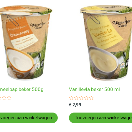
meelpap beker 500g
Vanillevla beker 500 ml
ardeerd
Gewaardeerd
€
2,99
0
uit
5
voegen aan winkelwagen
Toevoegen aan winkelwage