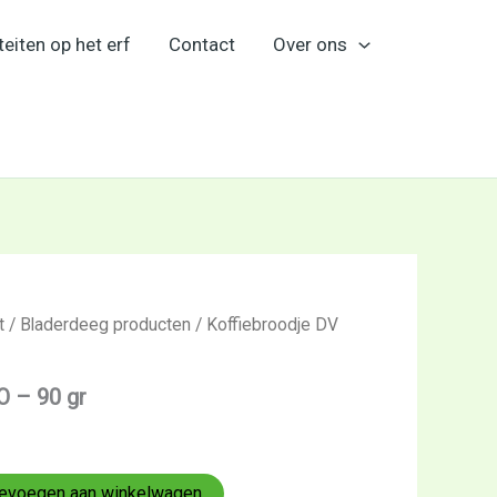
teiten op het erf
Contact
Over ons
t
/
Bladerdeeg producten
/ Koffiebroodje DV
O – 90 gr
evoegen aan winkelwagen