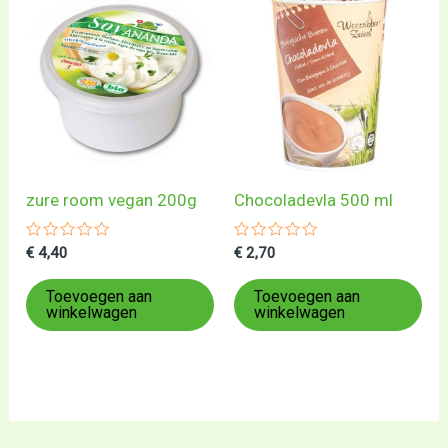
zure room vegan 200g
Chocoladevla 500 ml
Gewaardeerd
Gewaardeerd
€
4,40
€
2,70
0
0
uit
uit
5
5
Toevoegen aan
Toevoegen aan
winkelwagen
winkelwagen