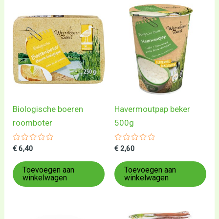
Biologische boeren
Havermoutpap beker
roomboter
500g
Gewaardeerd
Gewaardeerd
€
6,40
€
2,60
0
0
uit
uit
5
5
Toevoegen aan
Toevoegen aan
winkelwagen
winkelwagen