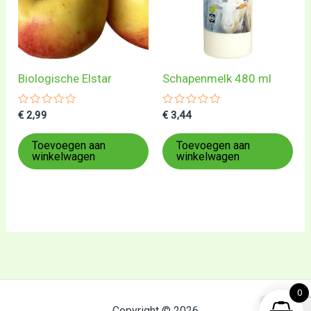
Biologische Elstar
Schapenmelk 480 ml
Gewaardeerd
Gewaardeerd
€
2,99
€
3,44
0
0
uit
uit
5
5
Toevoegen aan
Toevoegen aan
winkelwagen
winkelwagen
0
Copyright © 2026