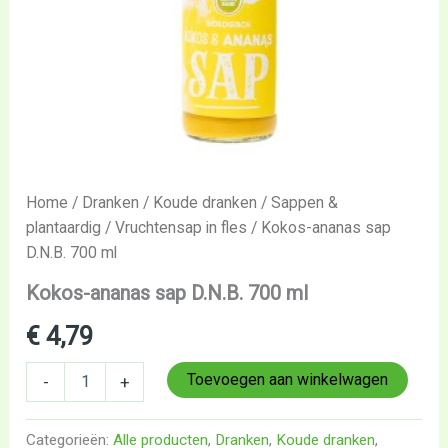
Home
/
Dranken
/
Koude dranken
/
Sappen &
plantaardig
/
Vruchtensap in fles
/ Kokos-ananas sap
D.N.B. 700 ml
Kokos-ananas sap D.N.B. 700 ml
€
4,79
Toevoegen aan winkelwagen
-
+
Categorieën:
Alle producten
,
Dranken
,
Koude dranken
,