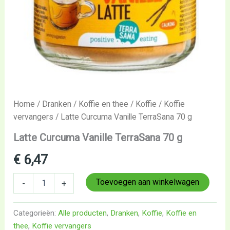
Home
/
Dranken
/
Koffie en thee
/
Koffie
/
Koffie
vervangers
/ Latte Curcuma Vanille TerraSana 70 g
Latte Curcuma Vanille TerraSana 70 g
€
6,47
Toevoegen aan winkelwagen
-
+
Categorieën:
Alle producten
,
Dranken
,
Koffie
,
Koffie en
thee
,
Koffie vervangers