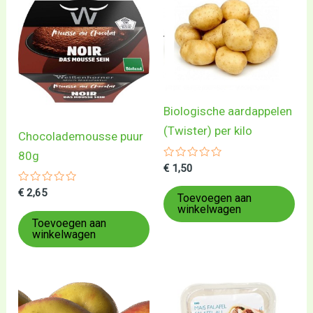
Biologische aardappelen
(Twister) per kilo
Chocolademousse puur
80g
Gewaardeerd
€
1,50
0
uit
Gewaardeerd
€
2,65
5
Toevoegen aan
0
winkelwagen
uit
5
Toevoegen aan
winkelwagen