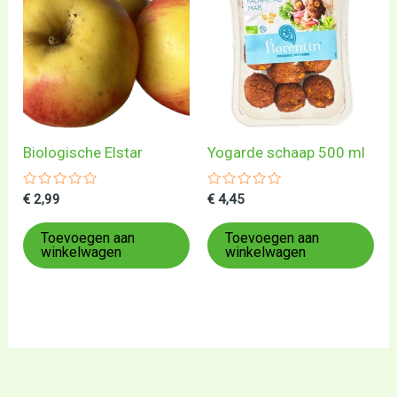
Biologische Elstar
Yogarde schaap 500 ml
Gewaardeerd
Gewaardeerd
€
2,99
€
4,45
0
0
uit
uit
5
5
Toevoegen aan
Toevoegen aan
winkelwagen
winkelwagen