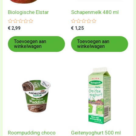
Biologische Elstar
Schapenmelk 480 ml
Gewaardeerd
Gewaardeerd
€
2,99
€
1,25
0
0
uit
uit
5
5
Toevoegen aan
Toevoegen aan
winkelwagen
winkelwagen
Roompudding choco
Geitenyoghurt 500 ml