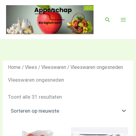
Gesorteerd
Ga
Mai
op
naar
nieuwste
Men
Zoeken
de
inhoud
Home
/
Vlees
/
Vleeswaren
/ Vleeswaren ongesneden
Vleeswaren ongesneden
Toont alle 31 resultaten