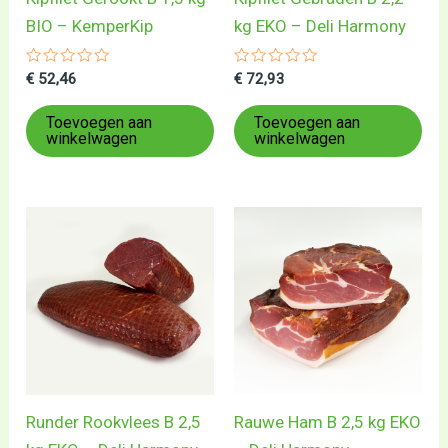
BIO – KemperKip
kg EKO – Deli Harmony
Gewaardeerd
Gewaardeerd
€
52,46
€
72,93
0
0
uit
uit
5
5
Toevoegen aan
Toevoegen aan
winkelwagen
winkelwagen
Runder Rookvlees B 2,5
Rauwe Ham B 2,5 kg EKO