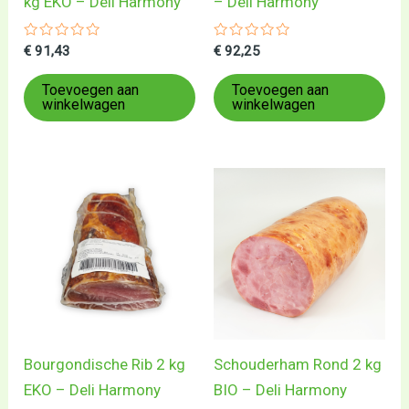
kg EKO – Deli Harmony
– Deli Harmony
Gewaardeerd
Gewaardeerd
€
91,43
€
92,25
0
0
uit
uit
5
5
Toevoegen aan
Toevoegen aan
winkelwagen
winkelwagen
Bourgondische Rib 2 kg
Schouderham Rond 2 kg
EKO – Deli Harmony
BIO – Deli Harmony