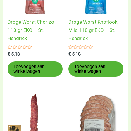
Droge Worst Chorizo
Droge Worst Knoflook
110 gr EKO – St.
Mild 110 gr EKO – St.
Hendrick
Hendrick
Gewaardeerd
Gewaardeerd
€
5,18
€
5,18
0
0
uit
uit
5
5
Toevoegen aan
Toevoegen aan
winkelwagen
winkelwagen