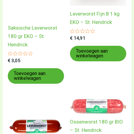
Leverworst Fijn B 1 kg
EKO – St. Hendrick
Saksische Leverworst
180 gr EKO – St.
Gewaardeerd
€
14,91
0
Hendrick
uit
5
Toevoegen aan
winkelwagen
Gewaardeerd
€
3,05
0
uit
5
Toevoegen aan
winkelwagen
Ossenworst 180 gr BIO
– St. Hendrick