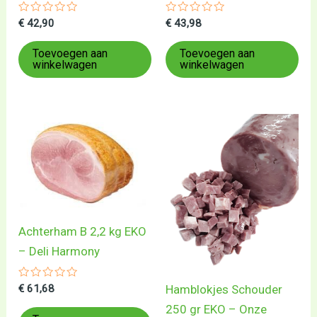
Gewaardeerd
Gewaardeerd
€
42,90
€
43,98
0
0
uit
uit
5
5
Toevoegen aan
Toevoegen aan
winkelwagen
winkelwagen
Achterham B 2,2 kg EKO
– Deli Harmony
Gewaardeerd
Hamblokjes Schouder
€
61,68
0
uit
250 gr EKO – Onze
5