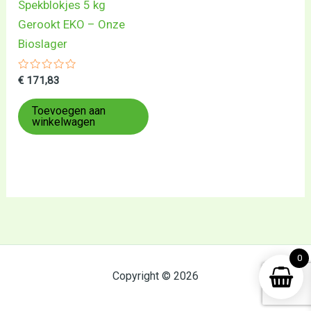
Spekblokjes 5 kg
Gerookt EKO – Onze
Bioslager
Gewaardeerd
€
171,83
0
uit
5
Toevoegen aan
winkelwagen
0
Copyright © 2026