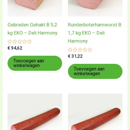
Gebraden Gehakt B 5,2
Runderboterhamworst B
kg EKO – Deli Harmony
1,7 kg EKO – Deli
Harmony
Gewaardeerd
€
94,62
0
uit
Gewaardeerd
€
31,22
5
0
Toevoegen aan
uit
winkelwagen
5
Toevoegen aan
winkelwagen