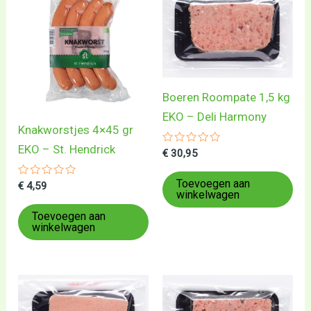
Boeren Roompate 1,5 kg
EKO – Deli Harmony
Knakworstjes 4×45 gr
EKO – St. Hendrick
Gewaardeerd
€
30,95
0
uit
5
Toevoegen aan
Gewaardeerd
€
4,59
winkelwagen
0
uit
5
Toevoegen aan
winkelwagen