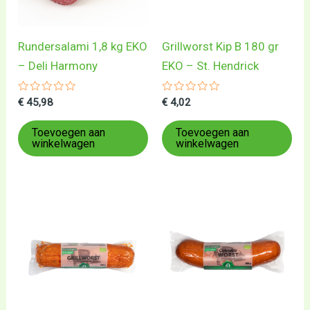
Rundersalami 1,8 kg EKO
Grillworst Kip B 180 gr
– Deli Harmony
EKO – St. Hendrick
Gewaardeerd
Gewaardeerd
€
45,98
€
4,02
0
0
uit
uit
5
5
Toevoegen aan
Toevoegen aan
winkelwagen
winkelwagen