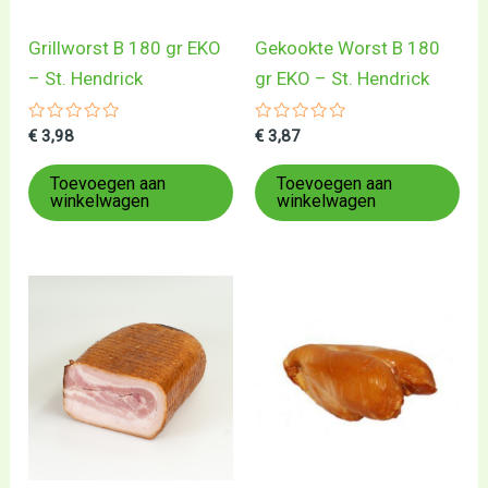
Grillworst B 180 gr EKO
Gekookte Worst B 180
– St. Hendrick
gr EKO – St. Hendrick
Gewaardeerd
Gewaardeerd
€
3,98
€
3,87
0
0
uit
uit
5
5
Toevoegen aan
Toevoegen aan
winkelwagen
winkelwagen