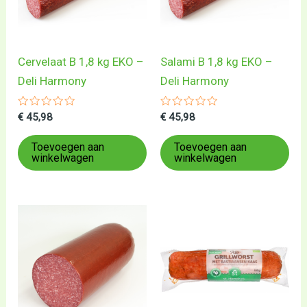
Cervelaat B 1,8 kg EKO –
Salami B 1,8 kg EKO –
Deli Harmony
Deli Harmony
Gewaardeerd
Gewaardeerd
€
45,98
€
45,98
0
0
uit
uit
5
5
Toevoegen aan
Toevoegen aan
winkelwagen
winkelwagen