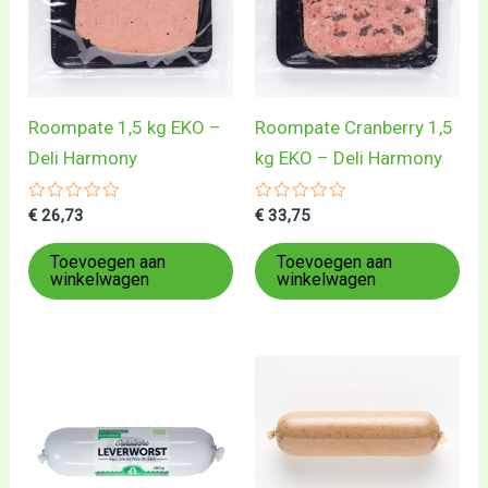
Roompate 1,5 kg EKO –
Roompate Cranberry 1,5
Deli Harmony
kg EKO – Deli Harmony
Gewaardeerd
Gewaardeerd
€
26,73
€
33,75
0
0
uit
uit
5
5
Toevoegen aan
Toevoegen aan
winkelwagen
winkelwagen