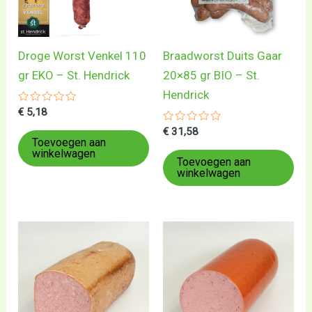
Droge Worst Venkel 110
Braadworst Duits Gaar
gr EKO – St. Hendrick
20×85 gr BIO – St.
Hendrick
Gewaardeerd
€
5,18
0
uit
Gewaardeerd
€
31,58
5
0
Toevoegen aan
uit
winkelwagen
5
Toevoegen aan
winkelwagen