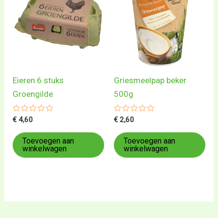
Eieren 6 stuks
Griesmeelpap beker
Groengilde
500g
Gewaardeerd
Gewaardeerd
€
4,60
€
2,60
0
0
uit
uit
5
5
Toevoegen aan
Toevoegen aan
winkelwagen
winkelwagen